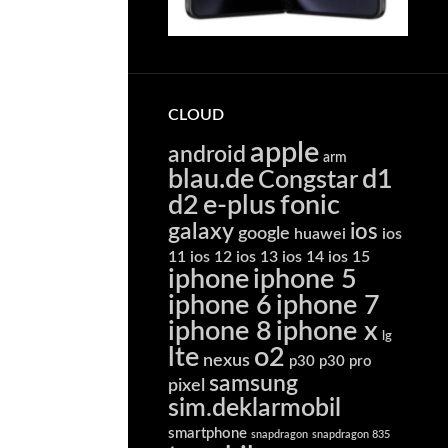
CLOUD
apple
android
arm
blau.de
d1
Congstar
d2
e-plus
fonic
galaxy
ios
google
huawei
ios
11
ios 12
ios 13
ios 14
ios 15
iphone
iphone 5
iphone 6
iphone 7
iphone 8
iphone x
lg
lte
o2
nexus
p30
p30 pro
samsung
pixel
sim.deklarmobil
smartphone
snapdragon
snapdragon 835