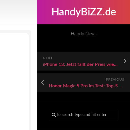
HandyBiZZ.de
Handy News
NEXT
iPhone 13: Jetzt fällt der Preis wieder
PREVIOUS
Honor Magic 5 Pro im Test: Top-Smartphone mit dem wohl aktuell besten Display