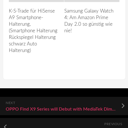
K-S-Trade für HiSense
Samsung Galaxy Watch
A9 Smartphone-
4: Am Amazon Prime
Halterung,
Day 2.0 so günstig wie
(Smartphone Halterung
nie!
Rückspiegel Halterung
schwarz Auto
Halterung)
NEXT
OPPO Find X9 Series will Debut with MediaTek Dimensity 9500 SoC
PREVIOUS