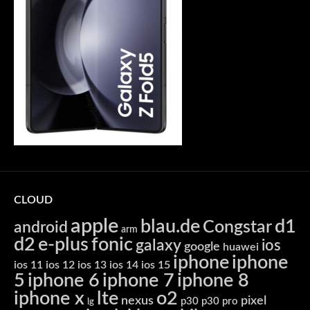
CLOUD
apple
blau.de
d1
Congstar
android
arm
d2
e-plus
fonic
galaxy
ios
google
huawei
iphone
iphone
ios 11
ios 12
ios 13
ios 14
ios 15
5
iphone 6
iphone 7
iphone 8
iphone x
lte
o2
nexus
pixel
p30
p30 pro
lg