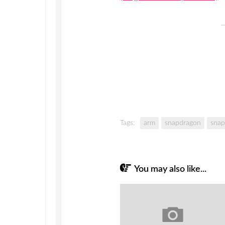
Tags:
arm
snapdragon
snap
You may also like...