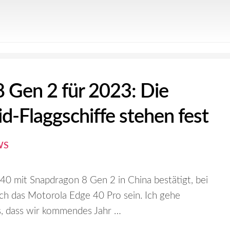
 Gen 2 für 2023: Die
d-Flaggschiffe stehen fest
WS
40 mit Snapdragon 8 Gen 2 in China bestätigt, bei
ch das Motorola Edge 40 Pro sein. Ich gehe
, dass wir kommendes Jahr …