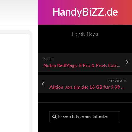
HandyBiZZ.de
Handy News
NEXT
Nubia RedMagic 8 Pro & Pro+: Extreme Gaming-Smartphones vorgestellt
PREVIOUS
Aktion von sim.de: 16 GB für 9,99 EUR pro Monat