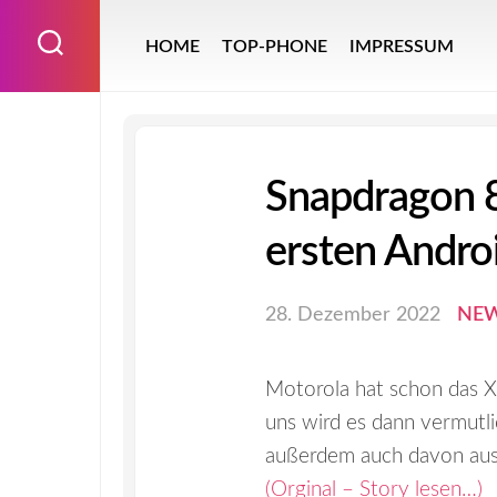
Skip
to
HOME
TOP-PHONE
IMPRESSUM
content
Snapdragon 8
ersten Androi
28. Dezember 2022
NE
Motorola hat schon das X
uns wird es dann vermutli
außerdem auch davon aus
(Orginal – Story lesen…)