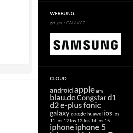
WERBUNG
get your GALAXY Z
CLOUD
apple
android
arm
blau.de
d1
Congstar
d2
e-plus
fonic
galaxy
ios
google
huawei
ios
11
ios 12
ios 13
ios 14
ios 15
iphone
iphone 5