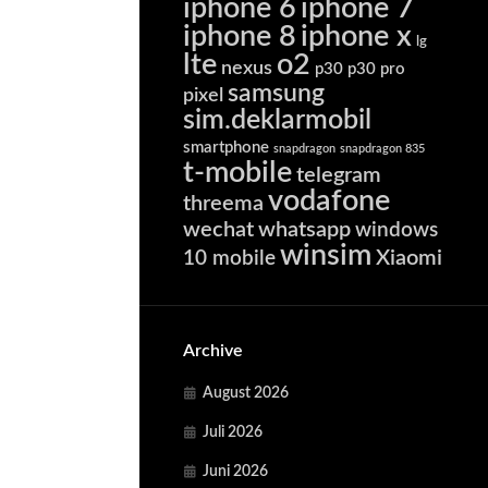
iphone 6
iphone 7
iphone 8
iphone x
lg
lte
o2
nexus
p30
p30 pro
samsung
pixel
sim.deklarmobil
smartphone
snapdragon
snapdragon 835
t-mobile
telegram
vodafone
threema
wechat
whatsapp
windows
winsim
Xiaomi
10 mobile
Archive
August 2026
Juli 2026
Juni 2026