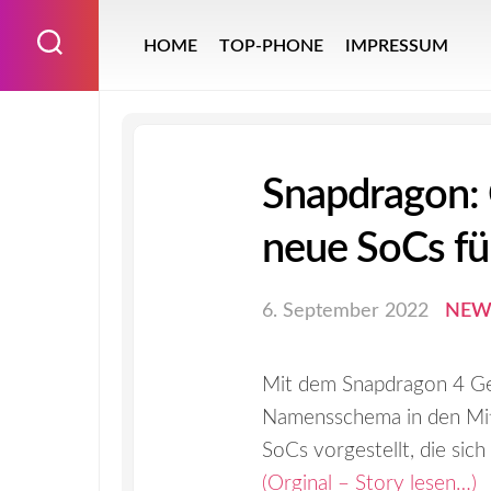
Skip
to
HOME
TOP-PHONE
IMPRESSUM
content
Snapdragon:
neue SoCs für
6. September 2022
NEW
Mit dem Snapdragon 4 Ge
Namensschema in den Mit
SoCs vorgestellt, die sic
(Orginal – Story lesen…)