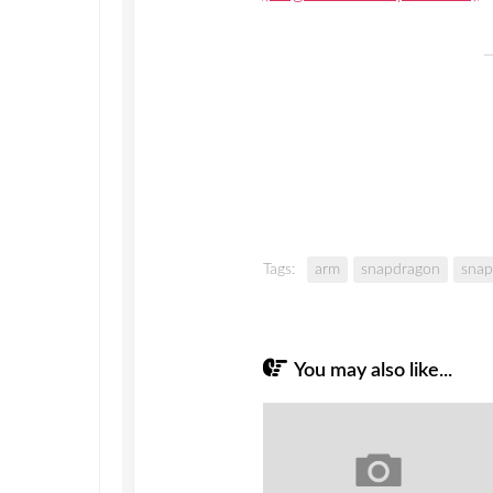
Tags:
arm
snapdragon
snap
You may also like...