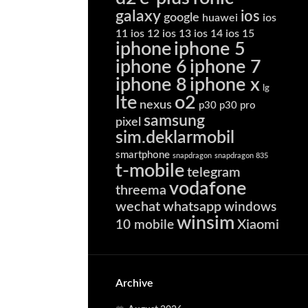
galaxy
ios
google
huawei
ios
11
ios 12
ios 13
ios 14
ios 15
iphone
iphone 5
iphone 6
iphone 7
iphone 8
iphone x
lg
lte
o2
nexus
p30
p30 pro
samsung
pixel
sim.deklarmobil
smartphone
snapdragon
snapdragon 835
t-mobile
telegram
vodafone
threema
wechat
whatsapp
windows
winsim
Xiaomi
10 mobile
Archive