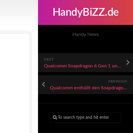
HandyBiZZ.de
Handy News
NEXT
Qualcomm Snapdragon 6 Gen 1 und 4 Gen 1: Neue Smartphone-Chips
PREVIOUS
Qualcomm enthüllt den Snapdragon 4 Gen 1 und Snapdragon 6 Gen 1 für deutlich schnellere Mittelklasse-Smartphones