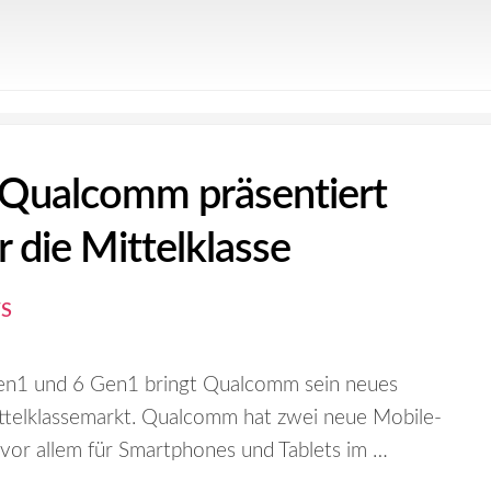
 Qualcomm präsentiert
 die Mittelklasse
S
n1 und 6 Gen1 bringt Qualcomm sein neues
telklassemarkt. Qualcomm hat zwei neue Mobile-
h vor allem für Smartphones und Tablets im …