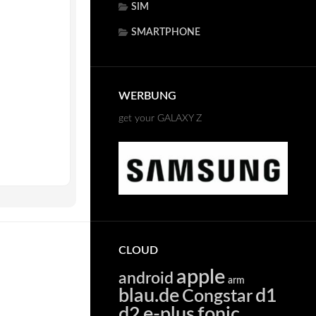
SIM
SMARTPHONE
WERBUNG
get your GALAXY Z
CLOUD
apple
android
arm
blau.de
d1
Congstar
d2
e-plus
fonic