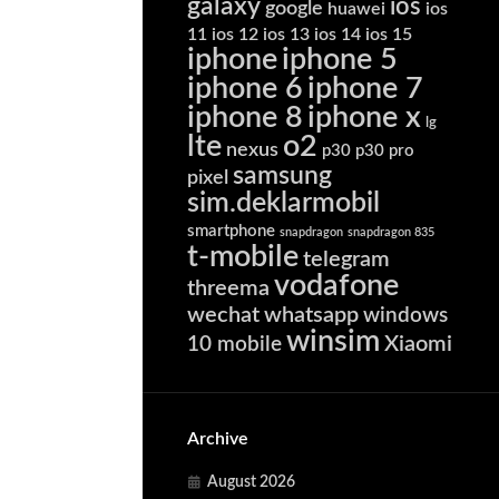
galaxy
ios
google
huawei
ios
11
ios 12
ios 13
ios 14
ios 15
iphone
iphone 5
iphone 6
iphone 7
iphone 8
iphone x
lg
lte
o2
nexus
p30
p30 pro
samsung
pixel
sim.deklarmobil
smartphone
snapdragon
snapdragon 835
t-mobile
telegram
vodafone
threema
wechat
whatsapp
windows
winsim
Xiaomi
10 mobile
Archive
August 2026