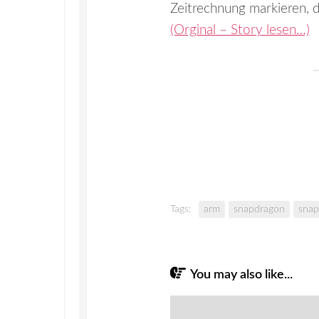
Zeitrechnung markieren, 
(Orginal – Story lesen…)
Tags:
arm
snapdragon
snap
You may also like...