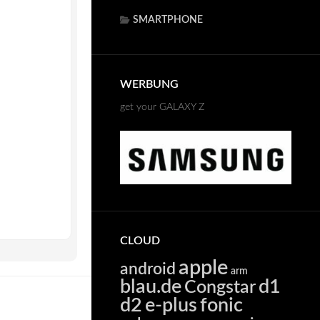
SMARTPHONE
WERBUNG
get your GALAXY Z
CLOUD
apple
android
arm
blau.de
d1
Congstar
d2
e-plus
fonic