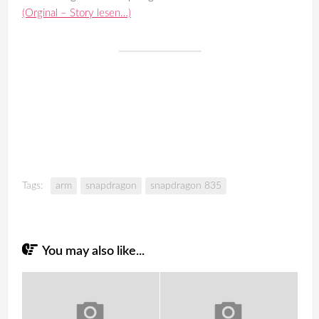
(Orginal – Story lesen…)
Tags:
arm
snapdragon
snapdragon 835
You may also like...