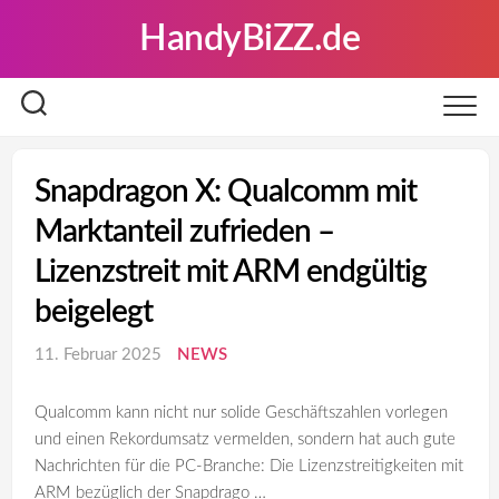
Skip
HandyBiZZ.de
to
content
Snapdragon X: Qualcomm mit
Marktanteil zufrieden –
Lizenzstreit mit ARM endgültig
beigelegt
11. Februar 2025
NEWS
Qualcomm kann nicht nur solide Geschäftszahlen vorlegen
und einen Rekordumsatz vermelden, sondern hat auch gute
Nachrichten für die PC-Branche: Die Lizenzstreitigkeiten mit
ARM bezüglich der Snapdrago …