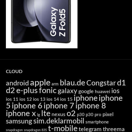
CLOUD
apple
blau.de
d1
Congstar
android
arm
d2
e-plus
fonic
galaxy
ios
google
huawei
iphone
iphone
ios 11
ios 12
ios 13
ios 14
ios 15
5
iphone 6
iphone 7
iphone 8
iphone x
lte
o2
nexus
pixel
p30
p30 pro
lg
sim.deklarmobil
samsung
smartphone
t-mobile
telegram
threema
snapdragon
snapdragon 835