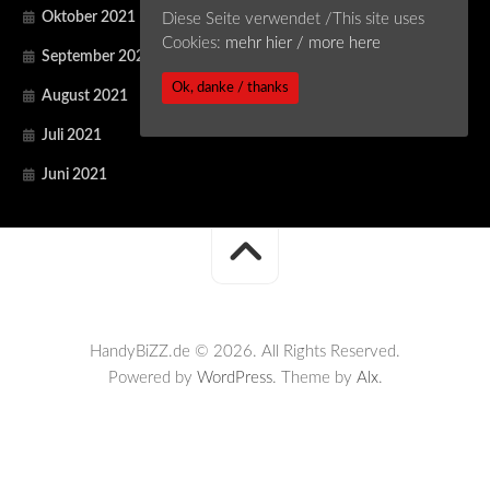
Oktober 2021
Diese Seite verwendet /This site uses
Cookies:
mehr hier / more here
September 2021
Ok, danke / thanks
August 2021
Juli 2021
Juni 2021
HandyBiZZ.de © 2026. All Rights Reserved.
Powered by
WordPress
. Theme by
Alx
.