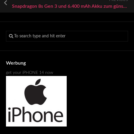
Snapdragon 8s Gen 3 und 6.400 mAh Akku zum günstigen Preis: Vivo lädt zum Launch des iQOO Neo 10R
Werbung
get your iPHONE 14 now