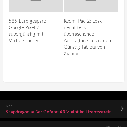
585 Euro gespart:
Redmi Pad 2: Leak
Google Pixel 7
nennt teils
supergünstig mit
überraschende
Vertrag kaufen
Ausstattung des neuen
Günstig-Tablets von
Xiaomi
NEXT
Snapdragon außer Gefahr: ARM gibt im Lizenzsstreit mit Qualcomm auf
PREVIOUS