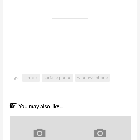
Tags:
lumia x
surface phone
windows phone
You may also like...