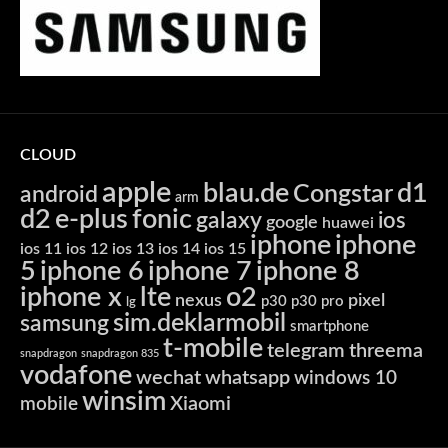
CLOUD
apple
blau.de
d1
Congstar
android
arm
d2
e-plus
fonic
galaxy
ios
google
huawei
iphone
iphone
ios 11
ios 12
ios 13
ios 14
ios 15
5
iphone 6
iphone 7
iphone 8
iphone x
lte
o2
nexus
pixel
p30
p30 pro
lg
sim.deklarmobil
samsung
smartphone
t-mobile
telegram
threema
snapdragon
snapdragon 835
vodafone
wechat
whatsapp
windows 10
winsim
Xiaomi
mobile