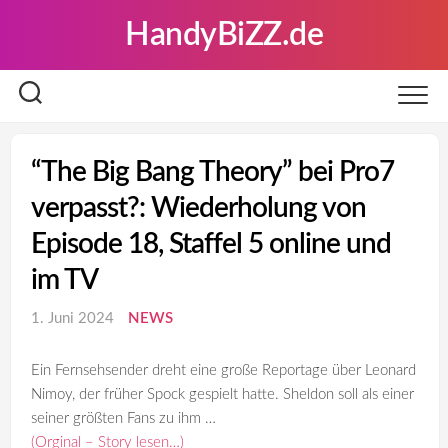
Skip
HandyBiZZ.de
to
content
“The Big Bang Theory” bei Pro7
verpasst?: Wiederholung von
Episode 18, Staffel 5 online und
im TV
1. Juni 2024
NEWS
Ein Fernsehsender dreht eine große Reportage über Leonard
Nimoy, der früher Spock gespielt hatte. Sheldon soll als einer
seiner größten Fans zu ihm …
(Orginal – Story lesen…)