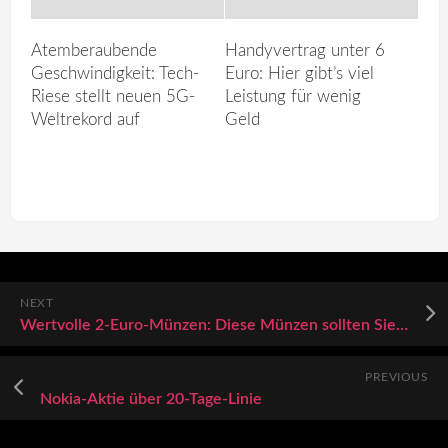
Atemberaubende
Handyvertrag unter 6
Geschwindigkeit: Tech-
Euro: Hier gibt’s viel
Riese stellt neuen 5G-
Leistung für wenig
Weltrekord auf
Geld
NEXT
Wertvolle 2-Euro-Münzen: Diese Münzen sollten Sie behalten
PREVIOUS
Nokia-Aktie über 20-Tage-Linie