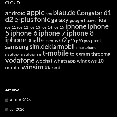
CLOUD
apple
blau.de
d1
Congstar
android
arm
d2
e-plus
fonic
galaxy
ios
google
huawei
iphone
iphone
ios 11
ios 12
ios 13
ios 14
ios 15
5
iphone 6
iphone 7
iphone 8
iphone x
lte
o2
nexus
pixel
p30
p30 pro
lg
sim.deklarmobil
samsung
smartphone
t-mobile
telegram
threema
snapdragon
snapdragon 835
vodafone
wechat
whatsapp
windows 10
winsim
Xiaomi
mobile
Archive
August 2026
Juli 2026