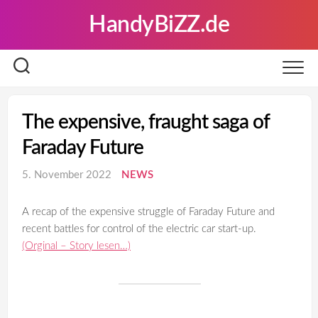
Skip
HandyBiZZ.de
to
content
The expensive, fraught saga of
Faraday Future
5. November 2022
NEWS
A recap of the expensive struggle of Faraday Future and
recent battles for control of the electric car start-up.
(Orginal – Story lesen…)