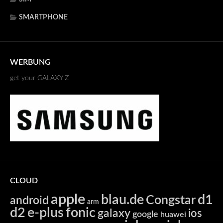
SMARTPHONE
WERBUNG
get your GALAXY Z
CLOUD
apple
blau.de
d1
Congstar
android
arm
d2
e-plus
fonic
galaxy
ios
google
huawei