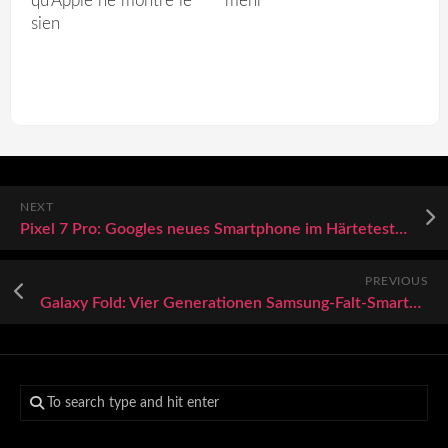
qu’Apple ne montre le
mehr
sien
NEXT
Pixel 7 Pro: Googles neues Smartphone im Härtetest – Rahmen wird zur Schwachstelle beim Biegetest (Video)
PREVIOUS
Galaxy Fold: Vier Generationen Samsung-Falt-Smartphones im Vergleich