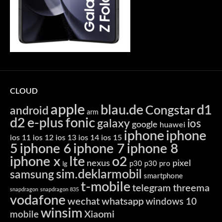
CLOUD
apple
blau.de
d1
Congstar
android
arm
d2
e-plus
fonic
galaxy
ios
google
huawei
iphone
iphone
ios 11
ios 12
ios 13
ios 14
ios 15
5
iphone 6
iphone 7
iphone 8
iphone x
lte
o2
nexus
pixel
p30
p30 pro
lg
sim.deklarmobil
samsung
smartphone
t-mobile
telegram
threema
snapdragon
snapdragon 835
vodafone
wechat
whatsapp
windows 10
winsim
Xiaomi
mobile