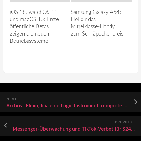
iOS 18, watchOS 11
Samsung Galaxy A54:
und macOS 15: Erste
Hol dir das
öffentliche Betas
Mittelklasse-Handy
zeigen die neuen
zum Schnäppchenpreis
Betriebssysteme
NEXT
Archos : Elexo, filiale de Logic Instrument, remporte le second marché subséquent du contrat-cadre MASTOC de la DIRISI
PREVIOUS
Messenger-Überwachung und TikTok-Verbot für S24-Community denkbar