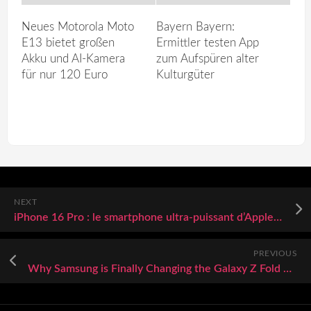
Neues Motorola Moto
Bayern Bayern:
E13 bietet großen
Ermittler testen App
Akku und AI-Kamera
zum Aufspüren alter
für nur 120 Euro
Kulturgüter
NEXT
iPhone 16 Pro : le smartphone ultra-puissant d’Apple tombe à un prix encore jamais vu
PREVIOUS
Why Samsung is Finally Changing the Galaxy Z Fold 8 Design