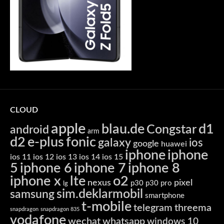
CLOUD
apple
blau.de
d1
Congstar
android
arm
d2
e-plus
fonic
galaxy
ios
google
huawei
iphone
iphone
ios 11
ios 12
ios 13
ios 14
ios 15
5
iphone 6
iphone 7
iphone 8
iphone x
lte
o2
nexus
pixel
p30
p30 pro
lg
sim.deklarmobil
samsung
smartphone
t-mobile
telegram
threema
snapdragon
snapdragon 835
vodafone
wechat
whatsapp
windows 10