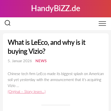
Skip
HandyBiZZ.de
to
content
What is LeEco, and why is it
buying Vizio?
5. Januar 2026
NEWS
Chinese tech firm LeEco made its biggest splash on American
soil yet yesterday with the announcement that it’s acquiring
Vizio …
(Orginal – Story lesen…)