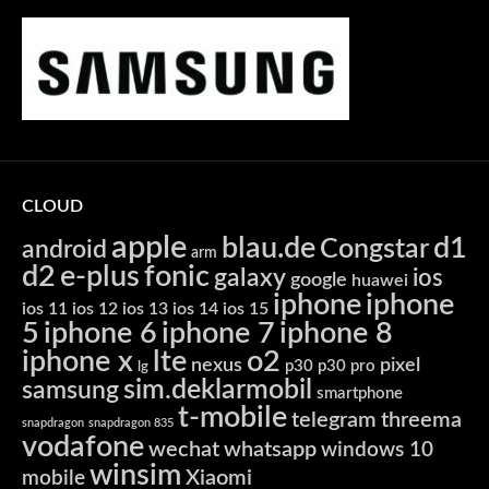
CLOUD
apple
blau.de
d1
Congstar
android
arm
d2
e-plus
fonic
galaxy
ios
google
huawei
iphone
iphone
ios 11
ios 12
ios 13
ios 14
ios 15
5
iphone 6
iphone 7
iphone 8
iphone x
lte
o2
nexus
pixel
p30
p30 pro
lg
sim.deklarmobil
samsung
smartphone
t-mobile
telegram
threema
snapdragon
snapdragon 835
vodafone
wechat
whatsapp
windows 10
winsim
Xiaomi
mobile