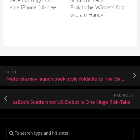
beseitigt Bugs. Und:
nicht von selbst:
eine iPhone 14-Idee
Praktische Widgets fast
wie am Handy
NEXT
Motorola may launch book-style foldable to rival Samsung Galaxy Z Fold 7 in 2026: Check details
PREVIOUS
LeEco’s Scattershot US Debut Is One Huge Risk-Take