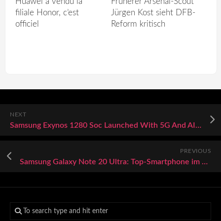
Huawei a vendu la
Früherer Arsenal-Scout
filiale Honor, c’est
Jürgen Kost sieht DFB-
officiel
Reform kritisch
NEXT
Samsung Exynos 1280 Soc Launched With 5G And AI Capabilities
PREVIOUS
Samsung Galaxy Note 20 Ultra: Top-Smartphone im eBay-Re-Store zum besten Preis kaufen