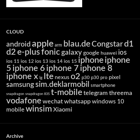
CLOUD
apple
blau.de
d1
Congstar
android
arm
d2
e-plus
fonic
galaxy
ios
google
huawei
iphone
iphone
ios 11
ios 12
ios 13
ios 14
ios 15
5
iphone 6
iphone 7
iphone 8
iphone x
lte
o2
nexus
pixel
p30
p30 pro
lg
sim.deklarmobil
samsung
smartphone
t-mobile
telegram
threema
snapdragon
snapdragon 835
vodafone
wechat
whatsapp
windows 10
winsim
Xiaomi
mobile
Archive