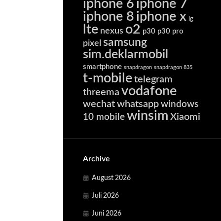
iphone 6
iphone 7
iphone 8
iphone x
lg
lte
o2
nexus
p30
p30 pro
samsung
pixel
sim.deklarmobil
smartphone
snapdragon
snapdragon 835
t-mobile
telegram
vodafone
threema
wechat
whatsapp
windows
winsim
Xiaomi
10 mobile
Archive
August 2026
Juli 2026
Juni 2026