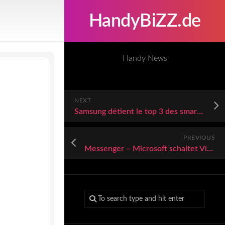
HandyBiZZ.de
Handy News
NEXT
Samsung détient le top 3 des smartphones les plus vendus sur Amazon actuellement, mais ce ne sont peut-être pas ceux auxquels vous pensez
PREVIOUS
Messenger – Microsoft schaltet Videotelefonie-Dienst Skype im Mai ab