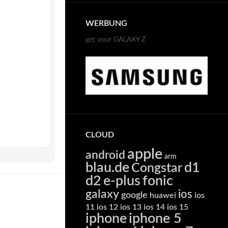
WERBUNG
get your GALAXY Z
CLOUD
apple
android
arm
blau.de
d1
Congstar
d2
e-plus
fonic
galaxy
ios
google
huawei
ios
11
ios 12
ios 13
ios 14
ios 15
iphone
iphone 5