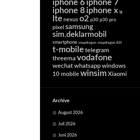
iphone 6
iphone 7
iphone 8
iphone x
lg
lte
o2
nexus
p30
p30 pro
samsung
pixel
sim.deklarmobil
smartphone
snapdragon
snapdragon 835
t-mobile
telegram
vodafone
threema
wechat
whatsapp
windows
winsim
Xiaomi
10 mobile
Archive
August 2026
Juli 2026
Juni 2026