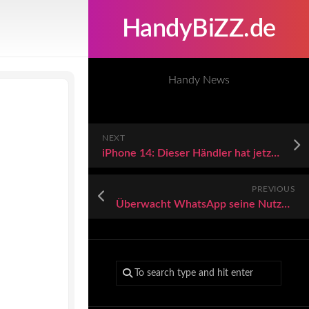
HandyBiZZ.de
Handy News
NEXT
iPhone 14: Dieser Händler hat jetzt den krassesten Rabatt
PREVIOUS
Überwacht WhatsApp seine Nutzer? Ein Insider packt aus und berichtet