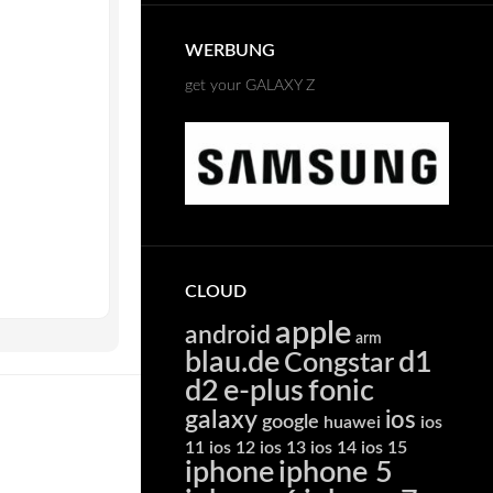
WERBUNG
get your GALAXY Z
CLOUD
apple
android
arm
blau.de
d1
Congstar
d2
e-plus
fonic
galaxy
ios
google
huawei
ios
11
ios 12
ios 13
ios 14
ios 15
iphone
iphone 5