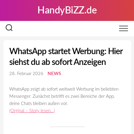
Skip
HandyBiZZ.de
to
content
WhatsApp startet Werbung: Hier
siehst du ab sofort Anzeigen
28. Februar 2026
NEWS
WhatsApp zeigt ab sofort weltweit Werbung im beliebten
Messenger. Zunächst betrifft es zwei Bereiche der App,
deine Chats bleiben außen vor.
(Orginal – Story lesen…)