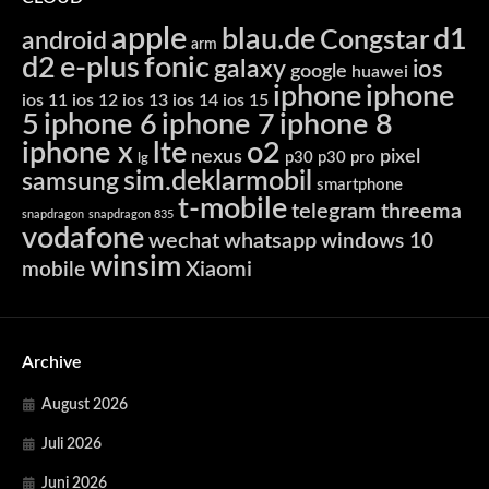
apple
blau.de
d1
Congstar
android
arm
d2
e-plus
fonic
galaxy
ios
google
huawei
iphone
iphone
ios 11
ios 12
ios 13
ios 14
ios 15
5
iphone 6
iphone 7
iphone 8
iphone x
lte
o2
nexus
pixel
p30
p30 pro
lg
sim.deklarmobil
samsung
smartphone
t-mobile
telegram
threema
snapdragon
snapdragon 835
vodafone
wechat
whatsapp
windows 10
winsim
Xiaomi
mobile
Archive
August 2026
Juli 2026
Juni 2026