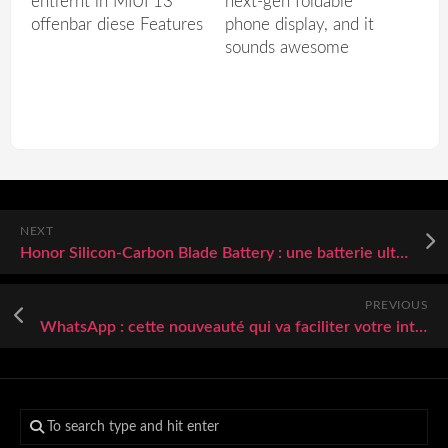
entfernt in MIUI 13
next-gen foldable
offenbar diese Features
phone display, and it
sounds awesome
NEXT
Honor Silicon-Carbon Blade Battery : une batterie ultra-fine qui vise 6 600 mAh et plus sur le Magic V6
PREVIOUS
WhatsApp : cette nouveauté qui va faciliter votre intégration aux discussions de groupe