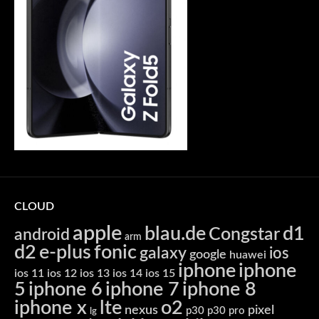
CLOUD
apple
blau.de
d1
Congstar
android
arm
d2
e-plus
fonic
galaxy
ios
google
huawei
iphone
iphone
ios 11
ios 12
ios 13
ios 14
ios 15
5
iphone 6
iphone 7
iphone 8
iphone x
lte
o2
nexus
pixel
p30
p30 pro
lg