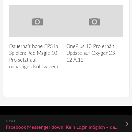
Dauerhaft hohe FPS in
OnePlus 10 Pro erhält
Spielen: Red Magic 10
Update auf OxygenOS
Pro setzt auf
12 A.12
neuartiges Kühlsystem
NEXT
Facebook Messenger down: Kein Login möglich – das ist der Grund