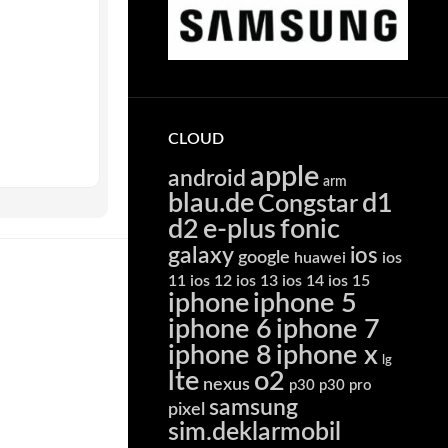
CLOUD
apple
android
arm
blau.de
d1
Congstar
d2
e-plus
fonic
galaxy
ios
google
huawei
ios
11
ios 12
ios 13
ios 14
ios 15
iphone
iphone 5
iphone 6
iphone 7
iphone 8
iphone x
lg
lte
o2
nexus
p30
p30 pro
samsung
pixel
sim.deklarmobil