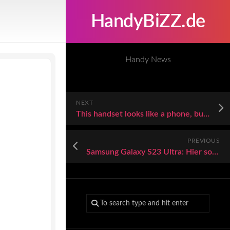
HandyBiZZ.de
Handy News
NEXT
This handset looks like a phone, but it’s an e-reader
PREVIOUS
Samsung Galaxy S23 Ultra: Hier solltest du dringend zugreifen