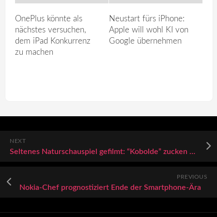
OnePlus könnte als
Neustart fürs iPhone:
nächstes versuchen,
Apple will wohl KI von
dem iPad Konkurrenz
Google übernehmen
zu machen
NEXT
Seltenes Naturschauspiel gefilmt: “Kobolde” zucken blau und rot über Tibets Himmel
PREVIOUS
Nokia-Chef prognostiziert Ende der Smartphone-Ära