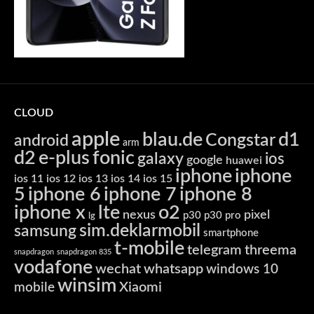
CLOUD
apple
blau.de
d1
Congstar
android
arm
d2
e-plus
fonic
galaxy
ios
google
huawei
iphone
iphone
ios 11
ios 12
ios 13
ios 14
ios 15
5
iphone 6
iphone 7
iphone 8
iphone x
lte
o2
nexus
pixel
p30
p30 pro
lg
sim.deklarmobil
samsung
smartphone
t-mobile
telegram
threema
snapdragon
snapdragon 835
vodafone
wechat
whatsapp
windows 10
winsim
Xiaomi
mobile