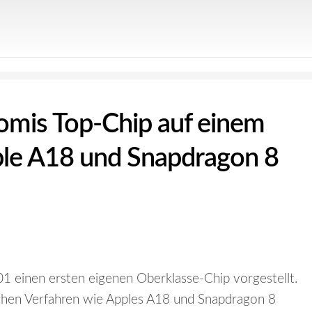
aomis Top-Chip auf einem
ple A18 und Snapdragon 8
1 einen ersten eigenen Oberklasse-Chip vorgestellt.
chen Verfahren wie Apples A18 und Snapdragon 8