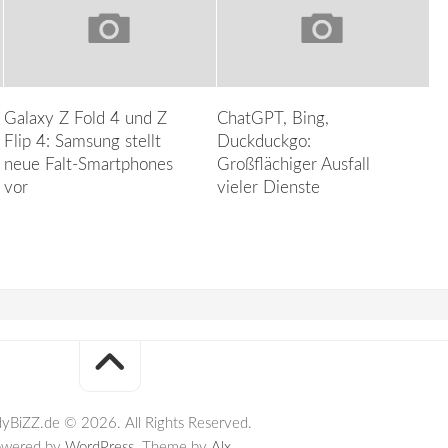
Galaxy Z Fold 4 und Z
ChatGPT, Bing,
Flip 4: Samsung stellt
Duckduckgo:
neue Falt-Smartphones
Großflächiger Ausfall
vor
vieler Dienste
yBiZZ.de © 2026. All Rights Reserved.
owered by
WordPress
. Theme by
Alx
.