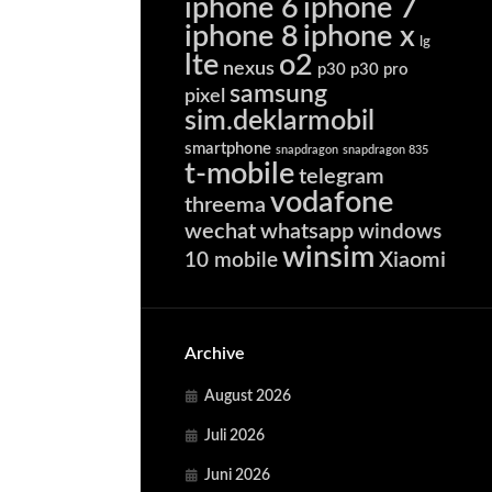
iphone 6
iphone 7
iphone 8
iphone x
lg
lte
o2
nexus
p30
p30 pro
samsung
pixel
sim.deklarmobil
smartphone
snapdragon
snapdragon 835
t-mobile
telegram
vodafone
threema
wechat
whatsapp
windows
winsim
Xiaomi
10 mobile
Archive
August 2026
Juli 2026
Juni 2026