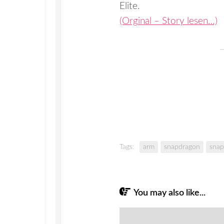
Elite.
(Orginal – Story lesen…)
Tags:
arm
snapdragon
snap
You may also like...