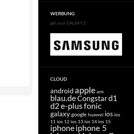
WERBUNG
get your GALAXY Z
CLOUD
apple
android
arm
blau.de
d1
Congstar
d2
e-plus
fonic
galaxy
ios
google
huawei
ios
11
ios 12
ios 13
ios 14
ios 15
iphone
iphone 5