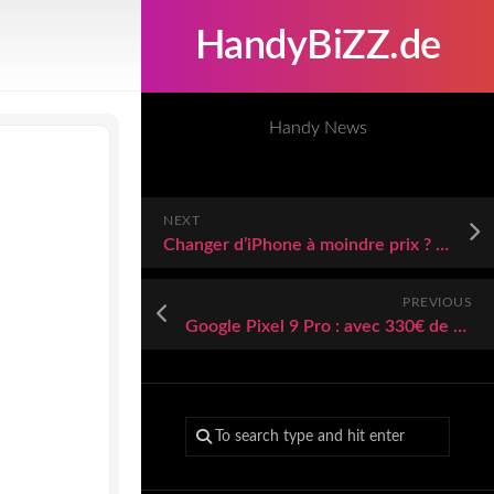
HandyBiZZ.de
Handy News
NEXT
Changer d’iPhone à moindre prix ? C’est maintenant ou jamais
PREVIOUS
Google Pixel 9 Pro : avec 330€ de remise, Bouygues Telecom propose la meilleure offre de ce jeudi