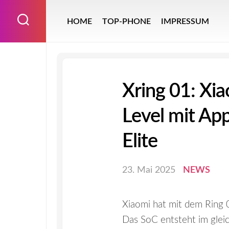
Skip
to
HOME
TOP-PHONE
IMPRESSUM
content
Xring 01: Xi
Level mit Ap
Elite
23. Mai 2025
NEWS
Xiaomi hat mit dem Ring 0
Das SoC entsteht im glei