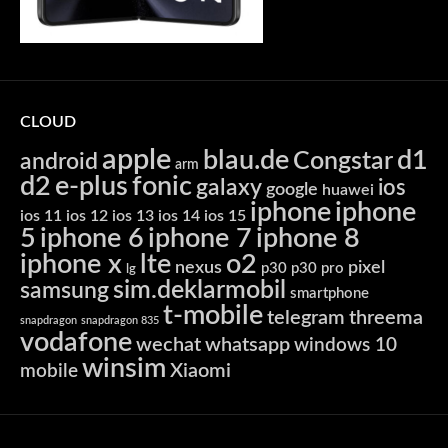
CLOUD
apple
blau.de
d1
Congstar
android
arm
d2
e-plus
fonic
galaxy
ios
google
huawei
iphone
iphone
ios 11
ios 12
ios 13
ios 14
ios 15
5
iphone 6
iphone 7
iphone 8
iphone x
lte
o2
nexus
pixel
p30
p30 pro
lg
sim.deklarmobil
samsung
smartphone
t-mobile
telegram
threema
snapdragon
snapdragon 835
vodafone
wechat
whatsapp
windows 10
winsim
Xiaomi
mobile