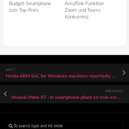
Budget-Smartphone
Anruflink-Funktion
zum Top-Preis
Zoom und Teams
Konkurrenz
NEXT
Nvidia ARM SoC for Windows machines reportedly debuting in Q4, featuring N1X, with N1 to follow in early 2026
PREVIOUS
Huawei Mate XT : le smartphone pliant en trois est prêt à conquérir le monde