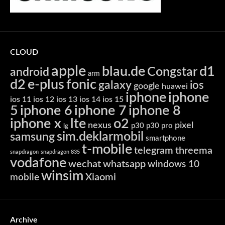
CLOUD
apple
blau.de
d1
Congstar
android
arm
d2
e-plus
fonic
galaxy
ios
google
huawei
iphone
iphone
ios 11
ios 12
ios 13
ios 14
ios 15
5
iphone 6
iphone 7
iphone 8
iphone x
lte
o2
nexus
pixel
p30
p30 pro
lg
sim.deklarmobil
samsung
smartphone
t-mobile
telegram
threema
snapdragon
snapdragon 835
vodafone
wechat
whatsapp
windows 10
winsim
Xiaomi
mobile
Archive