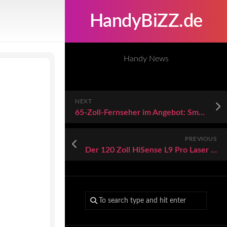
HandyBiZZ.de
Handy News
NEXT
65-Zoll-Fernseher im Angebot: Smart-TV von Hisense bei Media Markt 100 Euro günstiger
PREVIOUS
Der 120 Zoll HiSense L9 Pro Laser TV startet mit mächtiger Ausstattung und großem Touchscreen in die Premium-Klasse