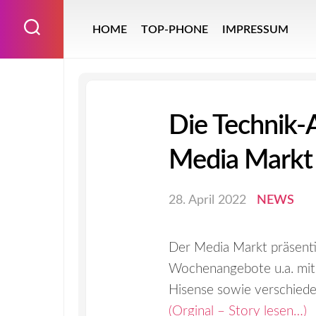
Skip
to
HOME
TOP-PHONE
IMPRESSUM
content
Die Technik
Media Markt
28. April 2022
NEWS
Der Media Markt präsenti
Wochenangebote u.a. mit
Hisense sowie verschied
(Orginal – Story lesen…)