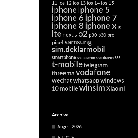
11
ios 12
ios 13
ios 14
ios 15
iphone
iphone 5
iphone 6
iphone 7
iphone 8
iphone x
lg
lte
o2
nexus
p30
p30 pro
samsung
pixel
sim.deklarmobil
smartphone
snapdragon
snapdragon 835
t-mobile
telegram
vodafone
threema
wechat
whatsapp
windows
winsim
Xiaomi
10 mobile
Archive
August 2026