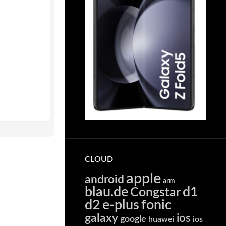
CLOUD
apple
android
arm
blau.de
d1
Congstar
d2
e-plus
fonic
galaxy
ios
google
huawei
ios