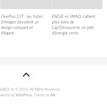
OnePlus 13T : les fuites
ENGIE et SMAD s’allient
d’images dévoilent un
pour faire de
design compact et
Cap’Découverte un pôle
élégant
d’énergie verte
yBiZZ.de © 2026. All Rights Reserved.
owered by
WordPress
. Theme by
Alx
.