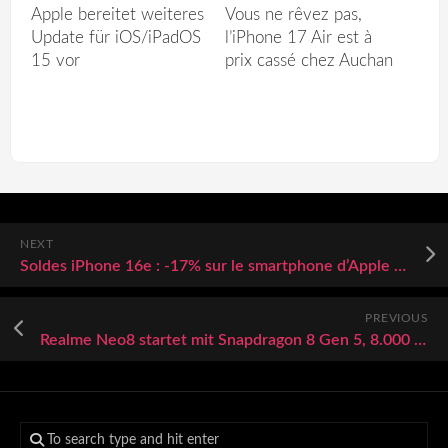
Apple bereitet weiteres
Vous ne rêvez pas,
Update für iOS/iPadOS
l’iPhone 17 Air est à
15 vor
prix cassé chez Auchan
NEXT
Soldes iPhone 16e : -17% sur le smartphone d’Apple dans sa version 128Go
PREVIOUS
Realme Neo8 startet mit Snapdragon 8 Gen 5, 8.000 mAh und 165 Hz in die Mittelklasse