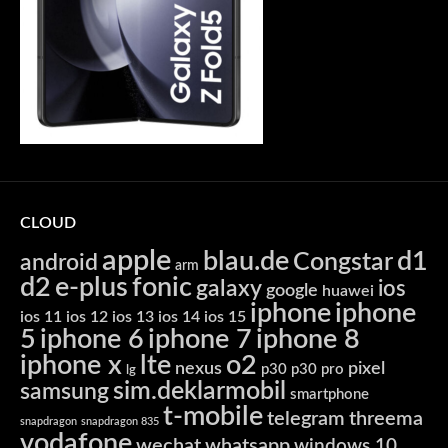
CLOUD
apple
blau.de
d1
Congstar
android
arm
d2
e-plus
fonic
galaxy
ios
google
huawei
iphone
iphone
ios 11
ios 12
ios 13
ios 14
ios 15
5
iphone 6
iphone 7
iphone 8
iphone x
lte
o2
nexus
pixel
p30
p30 pro
lg
sim.deklarmobil
samsung
smartphone
t-mobile
telegram
threema
snapdragon
snapdragon 835
vodafone
wechat
whatsapp
windows 10