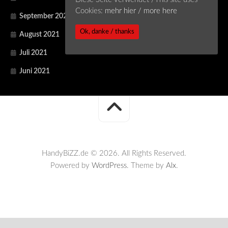
Cookies:
mehr hier / more here
September 2021
Ok, danke / thanks
August 2021
Juli 2021
Juni 2021
HandyBiZZ.de © 2026. All Rights Reserved.
Powered by
WordPress
. Theme by
Alx
.