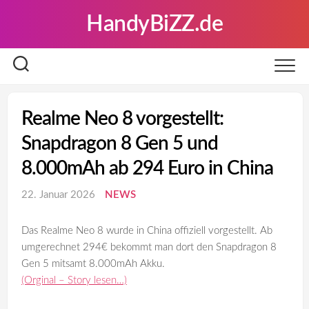
Skip
HandyBiZZ.de
to
content
Realme Neo 8 vorgestellt:
Snapdragon 8 Gen 5 und
8.000mAh ab 294 Euro in China
22. Januar 2026
NEWS
Das Realme Neo 8 wurde in China offiziell vorgestellt. Ab
umgerechnet 294€ bekommt man dort den Snapdragon 8
Gen 5 mitsamt 8.000mAh Akku.
(Orginal – Story lesen…)