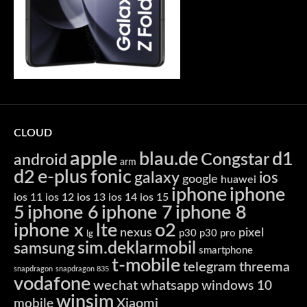
CLOUD
apple
blau.de
d1
Congstar
android
arm
d2
e-plus
fonic
galaxy
ios
google
huawei
iphone
iphone
ios 11
ios 12
ios 13
ios 14
ios 15
5
iphone 6
iphone 7
iphone 8
iphone x
lte
o2
nexus
pixel
p30
p30 pro
lg
sim.deklarmobil
samsung
smartphone
t-mobile
telegram
threema
snapdragon
snapdragon 835
vodafone
wechat
whatsapp
windows 10
winsim
Xiaomi
mobile