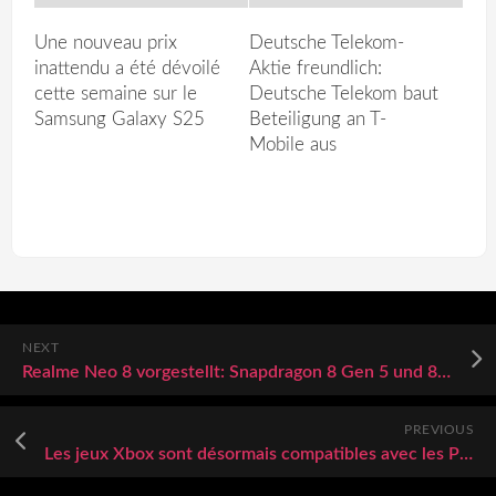
Une nouveau prix
Deutsche Telekom-
inattendu a été dévoilé
Aktie freundlich:
cette semaine sur le
Deutsche Telekom baut
Samsung Galaxy S25
Beteiligung an T-
Mobile aus
NEXT
Realme Neo 8 vorgestellt: Snapdragon 8 Gen 5 und 8.000mAh ab 294 Euro in China
PREVIOUS
Les jeux Xbox sont désormais compatibles avec les PC ARM, pourquoi cette nouvelle risque de changer le visage du gaming